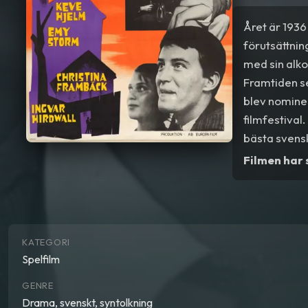
Året är 193
förutsättnin
med sin alko
Framtiden se
blev nominer
filmfestival
bästa svensk
Filmen har
KATEGORI
Spelfilm
GENRE
Drama, svenskt, syntolkning