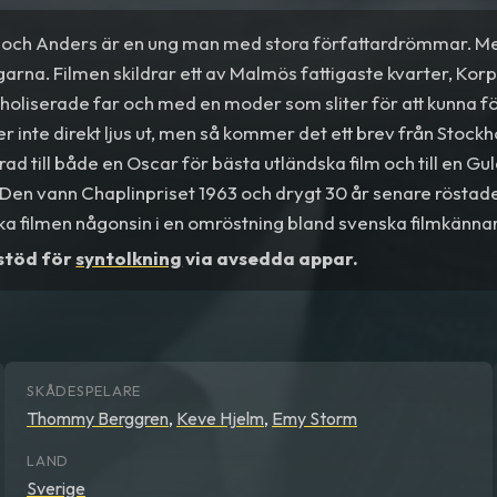
6 och Anders är en ung man med stora författardrömmar. Me
garna. Filmen skildrar ett av Malmös fattigaste kvarter, Kor
holiserade far och med en moder som sliter för att kunna fö
r inte direkt ljus ut, men så kommer det ett brev från Stock
ad till både en Oscar för bästa utländska film och till en G
. Den vann Chaplinpriset 1963 och drygt 30 år senare röstade
a filmen någonsin i en omröstning bland svenska filmkännar
 stöd för
syntolkning
via avsedda appar.
SKÅDESPELARE
Thommy Berggren
,
Keve Hjelm
,
Emy Storm
LAND
Sverige