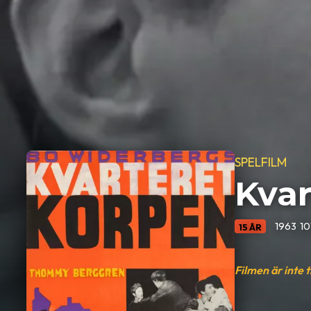
SPELFILM
Kvar
•
1963
•
10
15 ÅR
Filmen är inte 