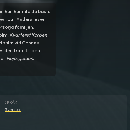
n han har inte de bästa
pen, där Anders lever
rsörja familjen.
holm.
Kvarteret Korpen
uldpalm vid Cannes
s den fram till den
e i
Nöjesguiden
.
SPRÅK
Svenska