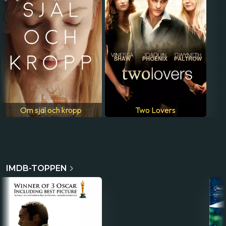
Om själ och kropp
Two Lovers
IMDB-TOPPEN
The father