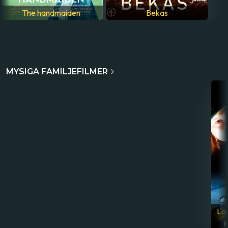
The handmaiden
Bekas
MYSIGA FAMILJEFILMER
Nelly Rapp - Monsteragent
Bling
La
K