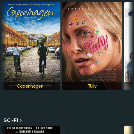
Copenhagen
Tully
Blind willow, sleeping
SCI-FI
woman