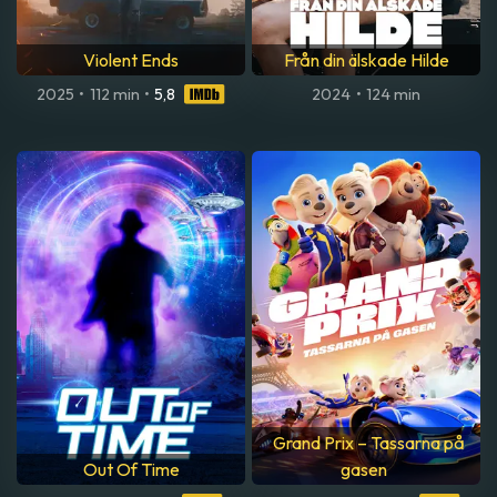
Violent Ends
Från din älskade Hilde
2025
•
112 min
•
5,8
2024
•
124 min
Grand Prix – Tassarna på
Out Of Time
gasen