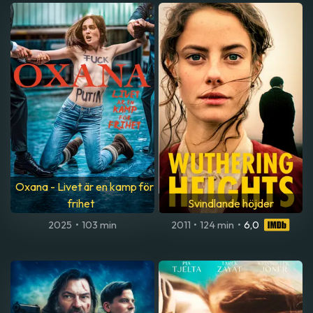
Oxana - Livet är en kamp för
frihet
Svindlande höjder
2025
•
103 min
2011
•
124 min
•
6,0