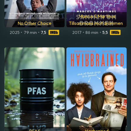
Marcus & Martinus:
No Other Choice
Tillsammans mot drömmen
2025
•
79 min
•
7,5
2017
•
86 min
•
5,5