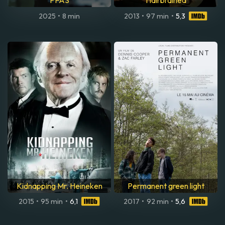
PFAS
Hairbrained
2025
•
8 min
2013
•
97 min
•
5,3
Kidnapping Mr. Heineken
Permanent green light
2015
•
95 min
•
6,1
2017
•
92 min
•
5,6