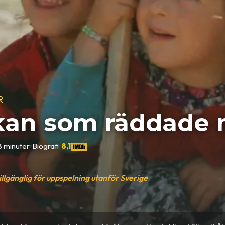
R
kan som räddade m
8 minuter
•
Biografi
•
8,1
tillgänglig för uppspelning utanför Sverige