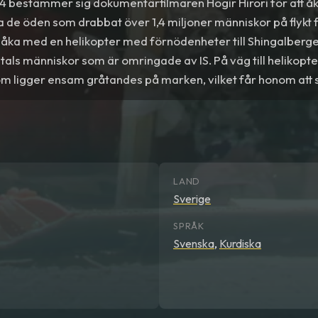
14 bestämmer sig dokumentärfilmaren Hogir Hirori för att åka 
dra de öden som drabbat över 1,4 miljoner människor på flykt fr
 åka med en helikopter med förnödenheter till Shingalbergen
als människor som är omringade av IS. På väg till helikopter
som ligger ensam gråtandes på marken, vilket får honom att
att åka med i helikoptern. Det visar sig senare att helikoptern h
h flickan har därmed räddat hans liv. Efter att ha lämnat flic
 till sin förtvivlan att hon försvunnit och gör allt han kan för
räddade mitt liv
är berättelsen om Hogirs försök att hitta flic
sonligt porträtt av de kvinnor, barn och familjer vars liv ha
LAND
atens terror.
Sverige
SPRÅK
Svenska
,
Kurdiska