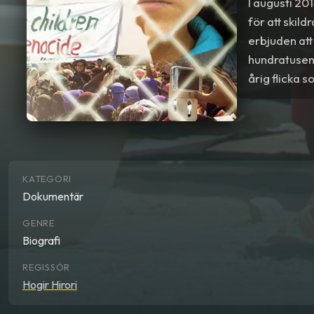
I augusti 20
för att skil
erbjuden att
hundratusent
årig flicka 
istället för 
kraschat, oc
upptäcker han
Flickan som 
nära och per
KATEGORI
Islamiska St
Dokumentär
GENRE
Biografi
REGISSÖR
Hogir Hirori