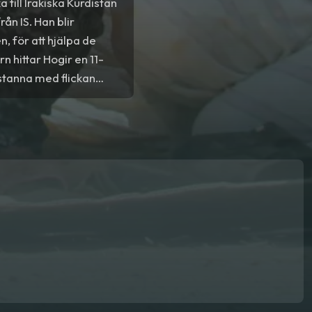
till Irakiska Kurdistan
ån IS. Han blir
, för att hjälpa de
n hittar Hogir en 11-
 stanna med flickan
an skulle ha suttit i
kan en kort stund
 att hitta henne igen.
kan igen, men också ett
r ödelagts av den