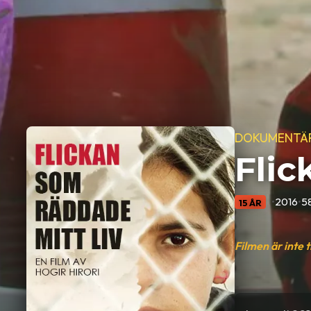
DOKUMENTÄ
Flic
•
2016
•
5
15 ÅR
Filmen är inte 