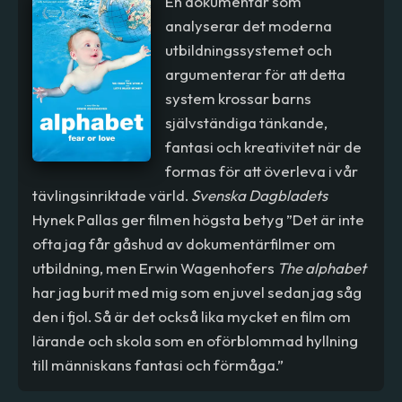
En dokumentär som
analyserar det moderna
utbildningssystemet och
argumenterar för att detta
system krossar barns
självständiga tänkande,
fantasi och kreativitet när de
formas för att överleva i vår
tävlingsinriktade värld.
Svenska Dagbladets
Hynek Pallas ger filmen högsta betyg ”Det är inte
ofta jag får gåshud av dokumentärfilmer om
utbildning, men Erwin Wagenhofers
The alphabet
har jag burit med mig som en juvel sedan jag såg
den i fjol. Så är det också lika mycket en film om
lärande och skola som en oförblommad hyllning
till människans fantasi och förmåga.”