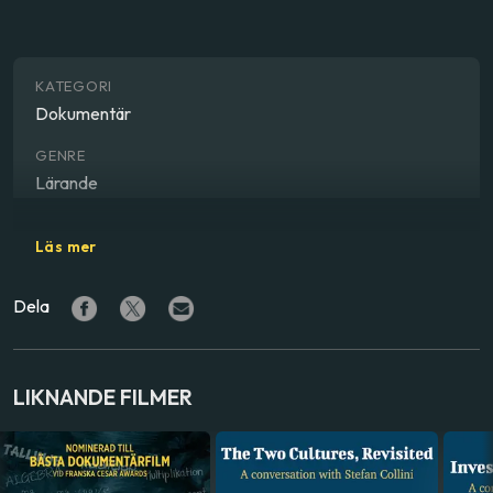
KATEGORI
Dokumentär
GENRE
Lärande
REGISSÖR
Läs mer
Erwin Wagenhofer
Dela
LAND
Tyskland
SPRÅK
LIKNANDE FILMER
Tyska
,
Engelska
,
Kinesiska