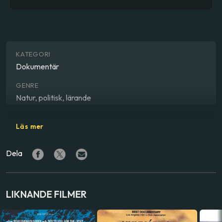
KATEGORI
Dokumentär
GENRE
Natur, politisk, lärande
REGISSÖR
Läs mer
Joakim Demmer
Dela
LAND
Tyskland
SPRÅK
LIKNANDE FILMER
Engelska