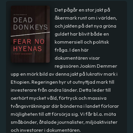
Det pågår en stor jakt på
åkermark runt om i världen,
och jakten på det nya gröna
guldet har blivit både en
kommersiell och politisk
fråga. I den här
dokumentären visar
regissören Joakim Demmer
upp en mörk bild av denna jakt på lukrativ mark i
Etiopien. Regeringen hyr ut outnyttjad mark till
investerare från andra länder. Detta leder till
oerhört mycket våld, förtryck och massiva
tvångsvräkningar där bönderna i landet förlorar
möjligheten till att försörja sig. Vi får bl.a. möta
småbönder, åtalade journalister, miljöaktivister
och investorer i dokumentären.