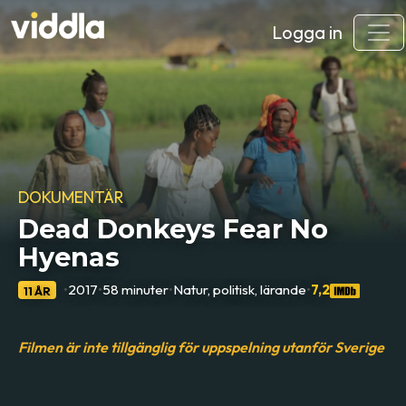
Logga in
DOKUMENTÄR
Dead Donkeys Fear No
Hyenas
•
2017
•
58 minuter
•
Natur, politisk, lärande
•
7,2
11 ÅR
Filmen är inte tillgänglig för uppspelning utanför Sverige