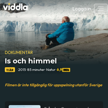
Logga in
DOKUMENTÄR
Is och himmel
•
2015
•
85 minuter
•
Natur
•
6,9
11 ÅR
Filmen är inte tillgänglig för uppspelning utanför Sverige