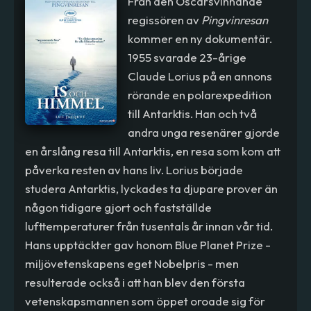
Från den Oscarsvinnande
regissören av
Pingvinresan
kommer en ny dokumentär.
1955 svarade 23-årige
Claude Lorius på en annons
rörande en polarexpedition
till Antarktis. Han och två
andra unga resenärer gjorde
en årslång resa till Antarktis, en resa som kom att
påverka resten av hans liv. Lorius började
studera Antarktis, lyckades ta djupare prover än
någon tidigare gjort och fastställde
lufttemperaturer från tusentals år innan vår tid.
Hans upptäckter gav honom Blue Planet Prize -
miljövetenskapens eget Nobelpris - men
resulterade också i att han blev den första
vetenskapsmannen som öppet oroade sig för