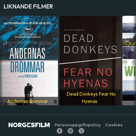
LAND
LIKNANDE FILMER
Frankrike
SPRÅK
Franska
,
Engelska
Dead Donkeys Fear No
Andernas drömmar
Hyenas
Personuppgiftspolicy
Cookies