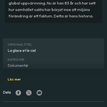
global uppvärmning. Nu är han 83 år och har sett
hur samhället sakta har börjat inse att miljöns
förändring är ett faktum. Detta är hans historia.
ORIGINALTITEL
La glace et le ciel
KATEGORI
Dokumentär
GENRE
Läs mer
Natur
Dela
REGISSÖR
Luc Jacquet