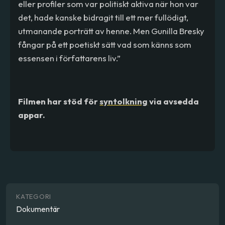
eller profiler som var politiskt aktiva när hon var
det, hade kanske bidragit till ett mer fullödigt,
utmanande porträtt av henne. Men Gunilla Bresky
fångar på ett poetiskt sätt vad som känns som
essensen i författarens liv.”
Filmen har stöd för
syntolkning
via avsedda
appar.
KATEGORI
Dokumentär