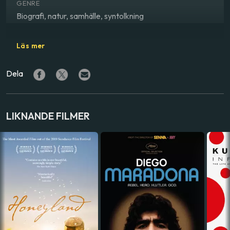
GENRE
Biografi, natur, samhälle, syntolkning
REGISSÖR
Läs mer
Gunilla Bresky
Dela
SKÅDESPELARE
Ellenor Lindgren
,
Henny Mossberg
,
Malin Ackermann
MEDVERKANDE
LIKNANDE FILMER
Sara Lidman
LAND
Sverige
SPRÅK
Svenska