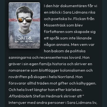
I den här dokumentären får vi
en inblick i Sara Lidmans rika
och poetiska liv. Flickan från
Missenträsk som blev
författaren som skapade sig
ett språk som inte liknande
någon annans. Men vem var
hon bakom de politiska
sanningarna och recensenternas lovord. Hon
gräver i sin egen familjs historia och skriver en
romanserie som blottlägger kolonialismen och
rovdriften på skogen i hela Norrland. Hon
försvarar alltid träden mot gifter och kalhyggen.
Och hela livet längtar hon efter kärleken.
Aftonbladet
s Stefan Hedmark skriver att ”
Intervjuer med andra personer i Sara Lidmans liv,