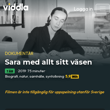
Logga in
DOKUMENTÄR
Sara med allt sitt väsen
•
2019
•
75 minuter
•
7 ÅR
Biografi, natur, samhälle, syntolkning
•
5,9
Filmen är inte tillgänglig för uppspelning utanför Sverige