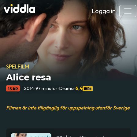
Logga in
SPELFILM
Alice resa
•
2014
•
97 minuter
•
Drama
•
6,4
15 ÅR
Filmen är inte tillgänglig för uppspelning utanför Sverige