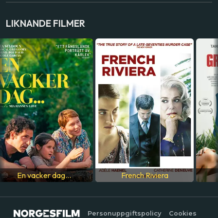
SKÅDESPELARE
LIKNANDE FILMER
Ariane Labed
,
Melvil Poupaud
,
Anders Danielsen Lie
,
Pascal Tagnati
,
Jean-Louis Coulloc'h
LAND
Frankrike
SPRÅK
Franska
En vacker dag...
French Riviera
Personuppgiftspolicy
Cookies