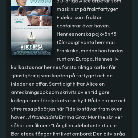
30-åriga Alice arbetar som
maskinist på fraktfartyget
Fidelio, som fraktar
containrar över haven.
Hennes norska pojkvän få
tålmodigt vänta hemma i
Frankrike, medan hon färdas
runt om Europa. Hennes liv
kullkastas när hennes första riktiga kärlek får
tjänstgöring som kapten på fartyget och de
inleder en affär. Samtidigt hittar Alice en
anteckningsbok som skrivits av en tidigare
kollega som förolyckats i sin hytt. Både en inre och
yttre resa påbörjas när Fidelio stävar fram över
haven.
Aftonbladets
Emma Gray Munthe skriver
såhär om filmen: ”Långfilmsdebutanten Lucie
Borleteau fångar fint livet ombord: Den bitvis råa