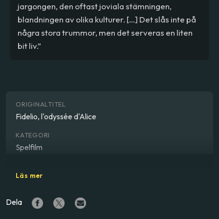
jargongen, den oftast joviala stämningen,
blandningen av olika kulturer. […] Det slås inte på
några stora trummor, men det serveras en liten
bit liv.”
ORIGINALTITEL
Fidelio, l'odyssée d'Alice
KATEGORI
Spelfilm
GENRE
Läs mer
Drama
Dela
REGISSÖR
Lucie Borleteau