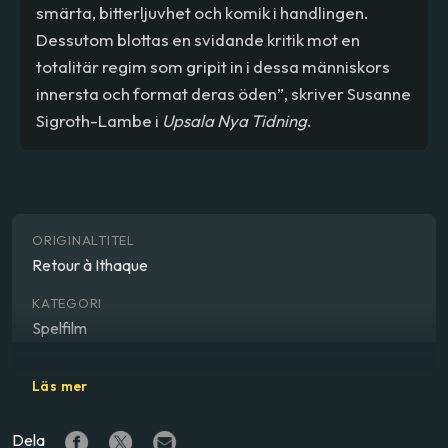
smärta, bitterljuvhet och komik i handlingen.
Dessutom blottas en svidande kritik mot en
totalitär regim som gripit in i dessa människors
innersta och format deras öden”, skriver Susanne
Sigroth-Lambe i
Upsala Nya Tidning
.
ORIGINALTITEL
Retour à Ithaque
KATEGORI
Spelfilm
GENRE
Läs mer
Drama, samhälle
Dela
REGISSÖR