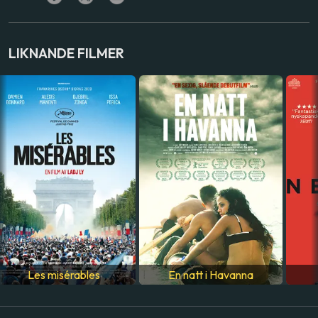
Laurent Cantet
SKÅDESPELARE
LIKNANDE FILMER
Jorge Perugorría
,
Isabel Santos
,
Néstor Jiménez
LAND
Belgien
,
Frankrike
,
Kuba
SPRÅK
Spanska
Les misérables
En natt i Havanna