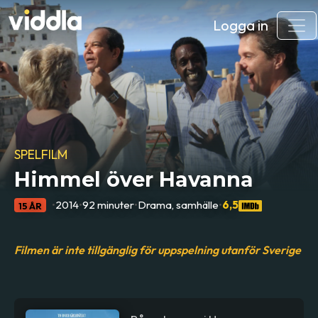
Logga in
SPELFILM
Himmel över Havanna
•
2014
•
92 minuter
•
Drama, samhälle
•
6,5
15 ÅR
Filmen är inte tillgänglig för uppspelning utanför Sverige