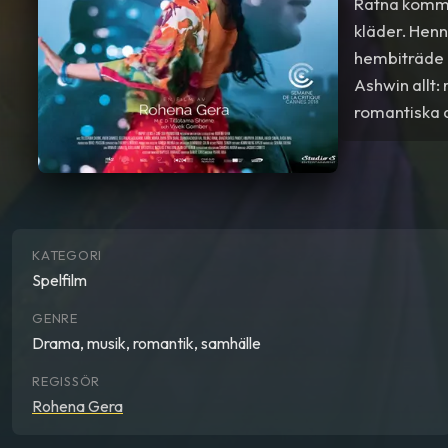
Ratna komme
kläder. Henn
hembiträde å
Ashwin allt:
romantiska 
filmen för ”
Filmfestival
KATEGORI
Spelfilm
GENRE
Drama, musik, romantik, samhälle
REGISSÖR
Rohena Gera