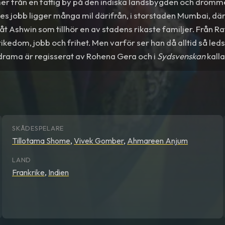
r från en fattig by på den indiska landsbygden och drömm
es jobb ligger många mil därifrån, i storstaden Mumbai, dä
t Ashwin som tillhör en av stadens rikaste familjer. Från R
 rikedom, jobb och frihet. Men varför ser han då alltid så led
drama är regisserat av Rohena Gera och i
Sydsvenskan
kall
ett omsorgsfullt drama om det indiska klassamhället”. Pris
 2018.
SKÅDESPELARE
Tillotama Shome
,
Vivek Gomber
,
Ahmareen Anjum
LAND
Frankrike
,
Indien