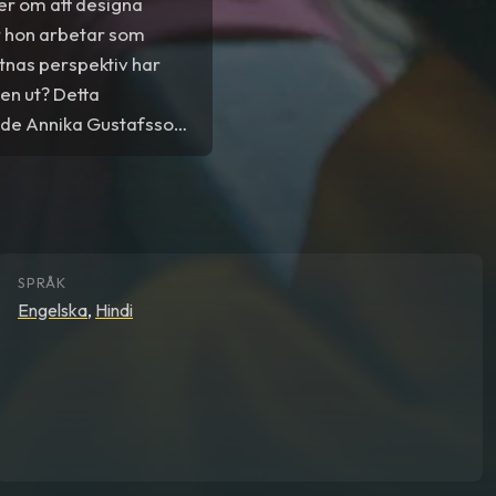
er om att designa
r hon arbetar som
atnas perspektiv har
sen ut? Detta
ade Annika Gustafsson
ades på Cannes
SPRÅK
Engelska
,
Hindi