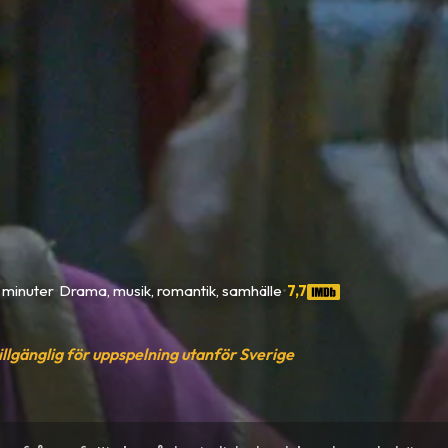
 minuter
•
Drama, musik, romantik, samhälle
•
7,7
tillgänglig för uppspelning utanför Sverige