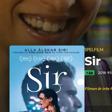
SPELFILM
Sir
•
2018
•
95
7 ÅR
Filmen är inte 