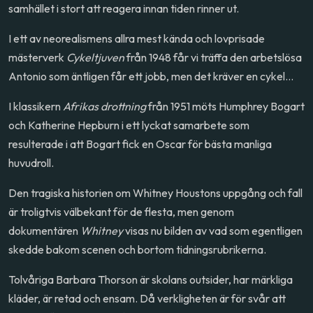
samhället i stort att reagera innan tiden rinner ut.
I ett av neorealismens allra mest kända och lovprisade
mästerverk
Cykeltjuven
från 1948 får vi träffa den arbetslösa
Antonio som äntligen får ett jobb, men det kräver en cykel…
I klassikern
Afrikas drottning
från 1951 möts Humphrey Bogart
och Katherine Hepburn i ett lyckat samarbete som
resulterade i att Bogart fick en Oscar för bästa manliga
huvudroll.
Den tragiska historien om Whitney Houstons uppgång och fall
är troligtvis välbekant för de flesta, men genom
dokumentären
Whitney
visas nu bilden av vad som egentligen
skedde bakom scenen och bortom tidningsrubrikerna.
Tolvåriga Barbara Thorson är skolans outsider, har märkliga
kläder, är retad och ensam. Då verkligheten är för svår att