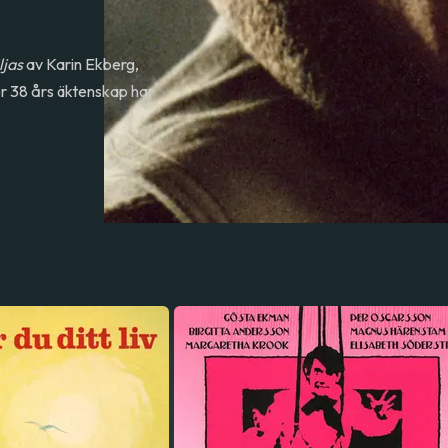
ljas
av Karin Ekberg,
er 38 års äktenskap har