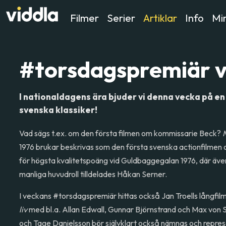
Filmer
Serier
Artiklar
Info
Min
#torsdagspremiär v
I nationaldagens ära bjuder vi denna vecka på en
svenska klassiker!
Vad sägs t.ex. om den första filmen om kommissarie Beck?
1976 brukar beskrivas som den första svenska actionfilme
för högsta kvalitetspoäng vid Guldbaggegalan 1976, där även
manliga huvudroll tilldelades Håkan Serner.
I veckans #torsdagspremiär hittas också Jan Troells långfi
liv
med bl.a. Allan Edwall, Gunnar Björnstrand och Max von
och Tage Danielsson bör självklart också nämnas och repre