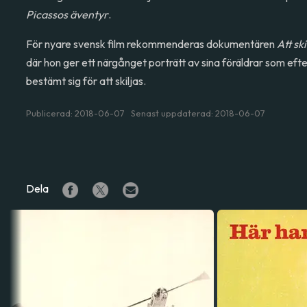
Picassos äventyr
.
För nyare svensk film rekommenderas dokumentären
Att ski
där hon ger ett närgånget porträtt av sina föräldrar som eft
bestämt sig för att skiljas.
Publicerad: 2018-06-07 Senast uppdaterad: 2018-06-07
Dela