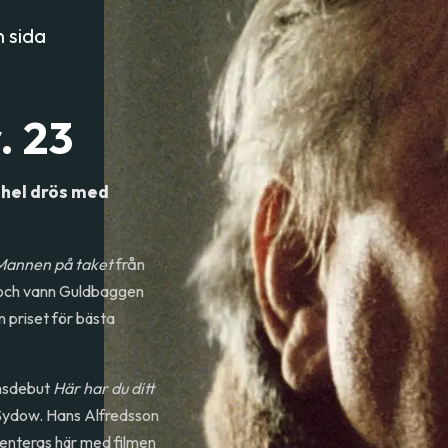
 sida
. 23
 hel drös med
Mannen på taket
från
n och vann Guldbaggen
 priset för bästa
lmsdebut
Här har du ditt
 Sydow. Hans Alfredsson
senteras här med filmen