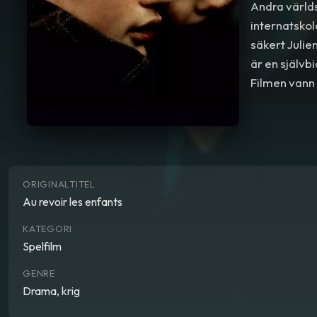
Andra världs
internatskol
säkert Julie
är en självb
Filmen vann 
ORIGINALTITEL
Au revoir les enfants
KATEGORI
Spelfilm
GENRE
Drama, krig