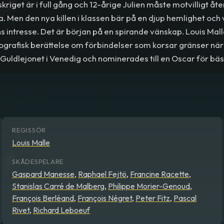
kriget är i full gång och 12-årige Julien måste motvilligt åter
a. Men den nya killen i klassen bär på en djup hemlighet oc
ns intresse. Det är början på en spirande vänskap. Louis Mal
iografisk berättelse om förbindelser som korsar gränser när 
Guldlejonet i Venedig och nominerades till en Oscar för bäs
REGISSÖR
Louis Malle
SKÅDESPELARE
Gaspard Manesse
,
Raphael Fejtö
,
Francine Racette
,
Stanislas Carré de Malberg
,
Philippe Morier-Genoud
,
François Berléand
,
François Négret
,
Peter Fitz
,
Pascal
Rivet
,
Richard Leboeuf