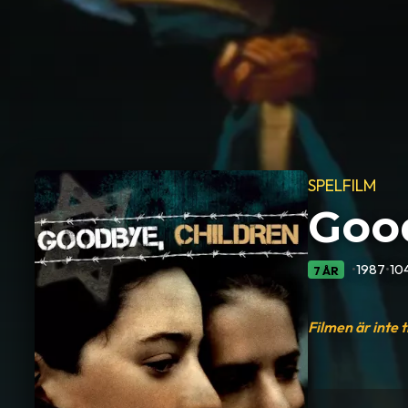
SPELFILM
Goo
•
1987
•
10
7 ÅR
Filmen är inte 