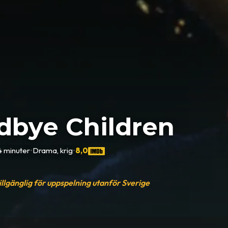
dbye Children
4 minuter
•
Drama, krig
•
8,0
tillgänglig för uppspelning utanför Sverige