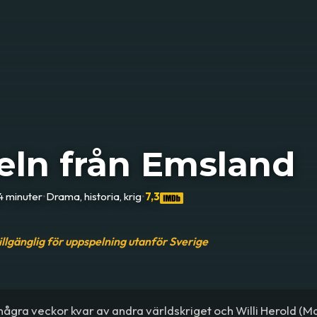
eln från Emsland
4 minuter
•
Drama, historia, krig
•
7,3
tillgänglig för uppspelning utanför Sverige
några veckor kvar av andra världskriget och Willi Herold (M