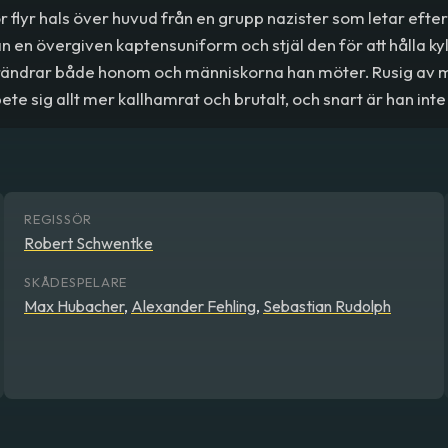
r flyr hals över huvud från en grupp nazister som letar efte
 han en övergiven kaptensuniform och stjäl den för att hålla k
rändrar både honom och människorna han möter. Rusig av 
 bete sig allt mer kallhamrat och brutalt, och snart är han in
t undkommit.
REGISSÖR
Robert Schwentke
SKÅDESPELARE
Max Hubacher
,
Alexander Fehling
,
Sebastian Rudolph