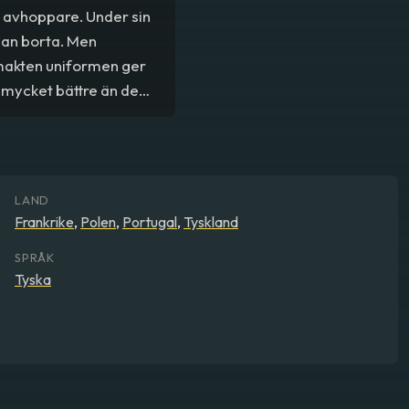
r avhoppare. Under sin
ylan borta. Men
makten uniformen ger
te mycket bättre än de
LAND
Frankrike
,
Polen
,
Portugal
,
Tyskland
SPRÅK
Tyska