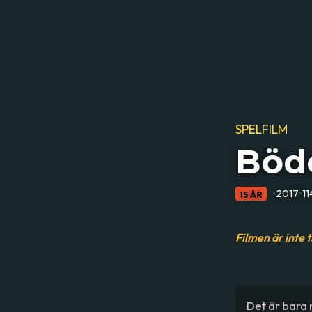
SPELFILM
Böd
•
2017
•
11
15 ÅR
Filmen är inte 
Det är bara 