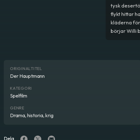
tysk desertö
flykt hittar
kläderna fö
börjar Willi
män han jus
ORIGINALTITEL
Der Hauptmann
KATEGORI
Spelfilm
GENRE
Drama, historia, krig
Dela