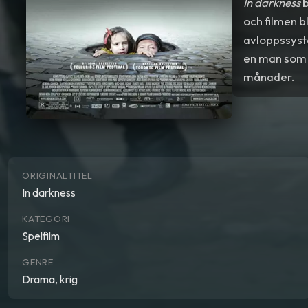
In darkness
b
och filmen 
avloppssyste
en man som r
månader.
ORIGINALTITEL
In darkness
KATEGORI
Spelfilm
GENRE
Drama, krig