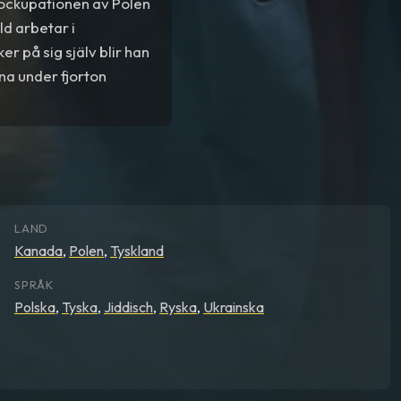
ockupationen av Polen
d arbetar i
r på sig själv blir han
rna under fjorton
LAND
Kanada
,
Polen
,
Tyskland
SPRÅK
Polska
,
Tyska
,
Jiddisch
,
Ryska
,
Ukrainska