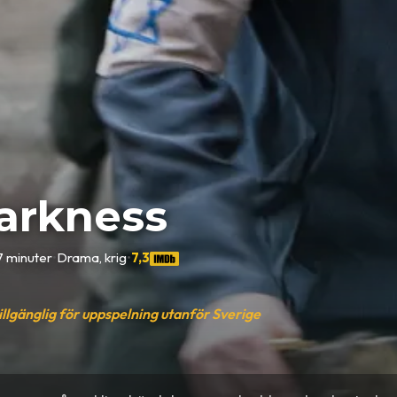
arkness
7 minuter
•
Drama, krig
•
7,3
tillgänglig för uppspelning utanför Sverige