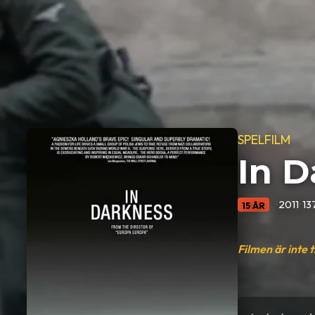
SPELFILM
In D
•
2011
•
13
15 ÅR
Filmen är inte 