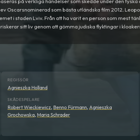
aseras på verkliga händelser som skedde under den tyska 
blev Oscarsnominerad som bästa utländska film 2012. Leopol
met i staden Lviv. Från att ha varit en person som mest tänke
iskerar sitt liv genom att gömma judiska flyktingar i kloake
REGISSÖR
Agnieszka Holland
SKÅDESPELARE
Robert Wieckiewicz
,
Benno Fürmann
,
Agnieszka
Grochowska
,
Maria Schrader