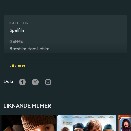
KATEGORI
Spelfilm
GENRE
Barnfilm, familjefilm
REGISSÖR
Läs mer
Manne Lindwall
Dela
SKÅDESPELARE
Lisa Lindgren
,
Magnus Krepper
,
Eric Lager
,
Linus Nord
,
Ebba Wickman
LIKNANDE FILMER
LAND
Sverige