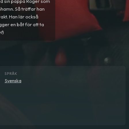
med sin pappa Roger som
nhamn. Så träffar han
vakt. Han lär också
gger en båt för att ta
et
)
SPRÅK
Svenska