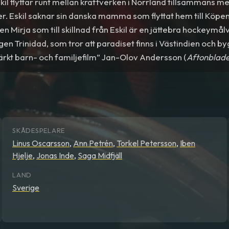
kil flyttar runt mellan kraftverken i Norrland tillsammans 
er. Eskil saknar sin danska mamma som flyttat hem till Köpe
n Mirja som till skillnad från Eskil är en jättebra hockeymål
gen Trinidad, som tror att paradiset finns i Västindien och by
märkt barn- och familjefilm” Jan-Olov Andersson (
Aftonblad
SKÅDESPELARE
Linus Oscarsson
,
Ann Petrén
,
Torkel Petersson
,
Iben
Hjelje
,
Jonas Inde
,
Saga Midfjäll
LAND
Sverige