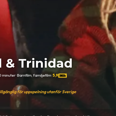
l & Trinidad
0 minuter
•
Barnfilm, familjefilm
•
5,9
tillgänglig för uppspelning utanför Sverige