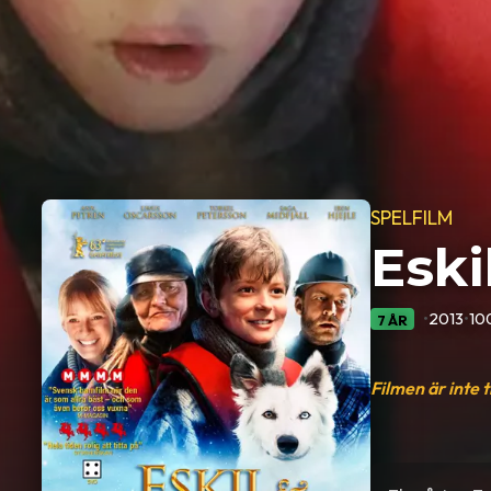
SPELFILM
Eski
•
2013
•
10
7 ÅR
Filmen är inte 