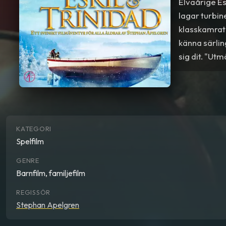
Elvaårige Es
lagar turbin
klasskamrate
känna särlin
sig dit. "Ut
KATEGORI
Spelfilm
GENRE
Barnfilm, familjefilm
REGISSÖR
Stephan Apelgren