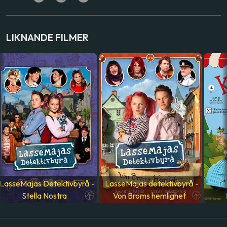
Amanda Pajus
,
Lukas Holgersson
,
Tomas Norström
,
Jennie Silferhjelm
,
Ika Nord
LIKNANDE FILMER
LAND
Sverige
SPRÅK
Svenska
LasseMajas Detektivbyrå -
LasseMajas detektivbyrå -
Stella Nostra
Von Broms hemlighet