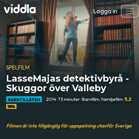
Logga in
SPELFILM
LasseMajas detektivbyrå -
Skuggor över Valleby
•
2014
•
73 minuter
•
Barnfilm, familjefilm
•
5,2
BARNTILLÅTEN
Filmen är inte tillgänglig för uppspelning utanför Sverige