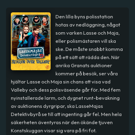
Den lilla byns polisstation
hotas av nedläggning, något
som varken Lasse och Maja,
eller polismästaren vill ska
ske. De måste snabbt komma
på ett sätt att rädda den. När
anrika Granats auktioner
kommer på besök, ser våra
hjältar Lasse och Maja sin chans att visa vad
Valleby och dess polisväsende går för. Med fem
nyinstallerade larm, och dygnet runt-bevakning
av auktionens dyrgripar, ska LasseMajas
Detektivbyrå se till att ingenting går fel. Men hela
säkerheten äventyras när den ökände tjuven
Konstskuggan visar sig vara på fri fot.