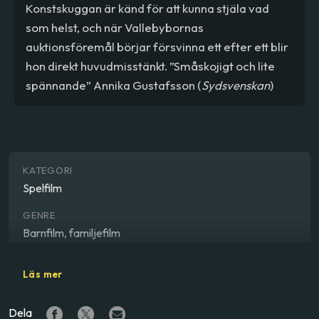
Konstskuggan är känd för att kunna stjäla vad
som helst, och när Vallebybornas
auktionsföremål börjar försvinna ett efter ett blir
hon direkt huvudmisstänkt. ”Småskojigt och lite
spännande” Annika Gustafsson (
Sydsvenskan
)
KATEGORI
Spelfilm
GENRE
Barnfilm, familjefilm
REGISSÖR
Läs mer
Walter Söderlund
Dela
SKÅDESPELARE