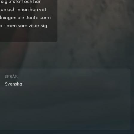
sig utstött och har
olan och innan hon vet
ddningen blir Jonte som i
ha - men som visar sig
SPRÅK
Svenska