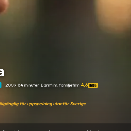
a
•
2009
•
84 minuter
•
Barnfilm, familjefilm
•
4,6
tillgänglig för uppspelning utanför Sverige