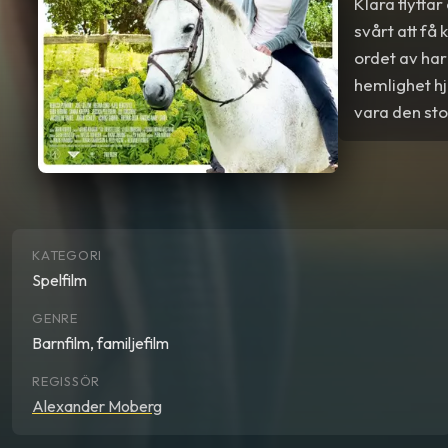
Klara flytta
svårt att få
ordet av har 
hemlighet hj
vara den sto
KATEGORI
Spelfilm
GENRE
Barnfilm, familjefilm
REGISSÖR
Alexander Moberg