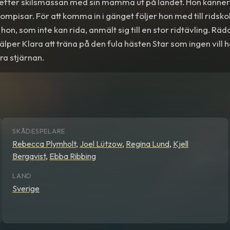
r efter skilsmässan med sin mamma ut på landet. Hon känner 
 kompisar. För att komma in i gänget följer hon med till ridsk
hon, som inte kan rida, anmält sig till en stor ridtävling. Rä
älper Klara att träna på den fula hästen Star som ingen vill 
ra stjärnan.
SKÅDESPELARE
Rebecca Plymholt
,
Joel Lützow
,
Regina Lund
,
Kjell
Bergqvist
,
Ebba Ribbing
LAND
Sverige