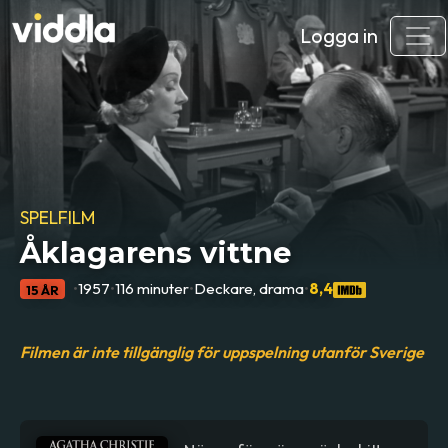
Logga in
SPELFILM
Åklagarens vittne
•
1957
•
116 minuter
•
Deckare, drama
•
8,4
15 ÅR
Filmen är inte tillgänglig för uppspelning utanför Sverige