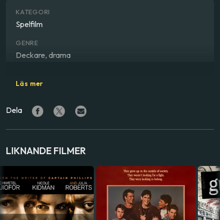
KATEGORI
Spelfilm
GENRE
Deckare, drama
REGISSÖR
Läs mer
Billy Wilder
Dela
SKÅDESPELARE
Tyrone Power
,
Marlene Dietrich
,
Charles Laughton
LAND
LIKNANDE FILMER
USA
SPRÅK
Engelska