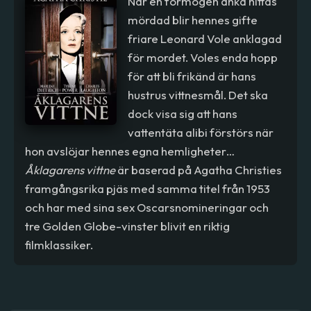
När en förmögen änka hittas
mördad blir hennes gifte
friare Leonard Vole anklagad
för mordet. Voles enda hopp
för att bli frikänd är hans
hustrus vittnesmål. Det ska
dock visa sig att hans
vattentäta alibi förstörs när
hon avslöjar hennes egna hemligheter…
Åklagarens vittne
är baserad på Agatha Christies
framgångsrika pjäs med samma titel från 1953
och har med sina sex Oscarsnomineringar och
tre Golden Globe-vinster blivit en riktig
filmklassiker.