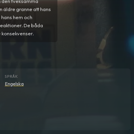
ch den tveksamma
n äldre granne att hans
 i hans hem och
reaktioner. De båda
e konsekvenser.
SPRÅK
Engelska