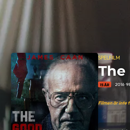
SPELFILM
The
•
2016
•
9
15 ÅR
Filmen är inte 