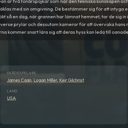
ean är två tonårspojkar som har den tekniska kunskapen o
jäklas med sin omgivning. De bestämmer sig för att intyga e
kt så en dag, när grannen har lämnat hemmet, tar de sig in
diverse prylar och dessutom kameror för att övervaka hans 
na kommer snart lära sig att deras hyss kan leda till oanad
SKÅDESPELARE
James Caan
,
Logan Miller
,
Keir Gilchrist
LAND
USA