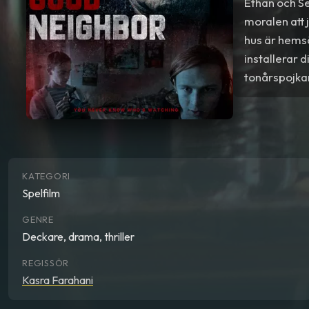
Ethan och S
moralen att 
hus är hemsö
installerar 
tonårspojkar
KATEGORI
Spelfilm
GENRE
Deckare, drama, thriller
REGISSÖR
Kasra Farahani