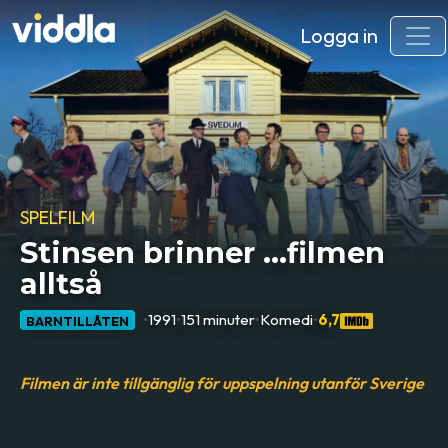
Logga in
SPELFILM
Stinsen brinner ...filmen
alltså
•
1991
•
151 minuter
•
Komedi
•
6,7
BARNTILLÅTEN
Filmen är inte tillgänglig för uppspelning utanför Sverige