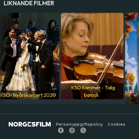
LIKNANDE FILMER
Norska
KSO Kammer - Tidig
KSO- Nyårskonsert 2020
barock
Personuppgiftspolicy
Cookies