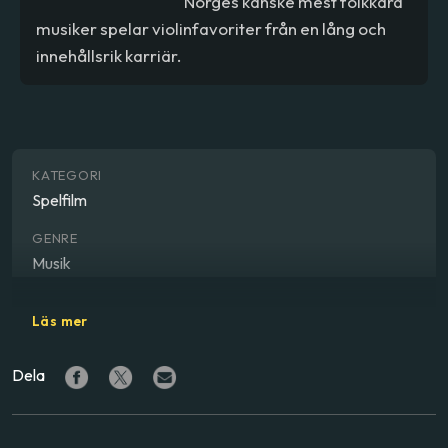
Norges kanske mest folkkära
musiker spelar violinfavoriter från en lång och
innehållsrik karriär.
KATEGORI
Spelfilm
GENRE
Musik
MEDVERKANDE
Läs mer
Arve Tellefsen
Dela
LAND
Norge
SPRÅK