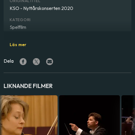
ORIGINALTITEL
KSO - Nyttårskonserten 2020
KATEGORI
Spelfilm
GENRE
Läs mer
Musik
Dela
DIRIGENT
Henrik Schaefer
LAND
LIKNANDE FILMER
Norge
SPRÅK
Norska