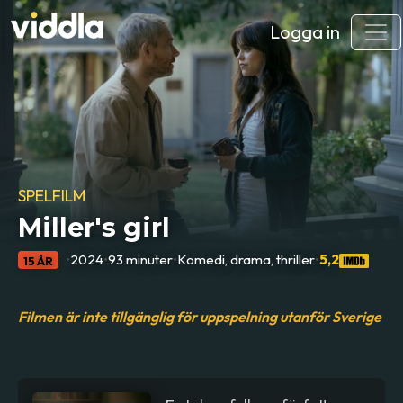
Logga in
SPELFILM
Miller's girl
•
2024
•
93 minuter
•
Komedi, drama, thriller
•
5,2
15 ÅR
Filmen är inte tillgänglig för uppspelning utanför Sverige