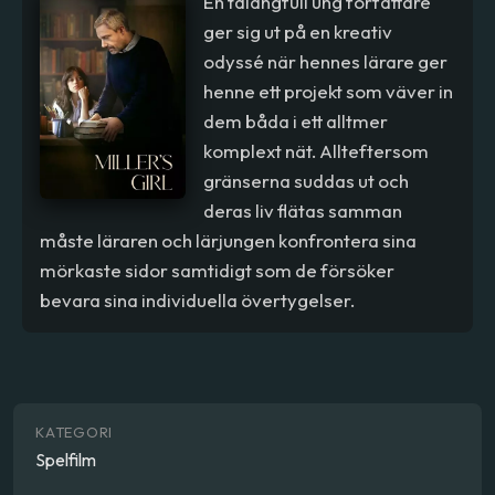
En talangfull ung författare
ger sig ut på en kreativ
odyssé när hennes lärare ger
henne ett projekt som väver in
dem båda i ett alltmer
komplext nät. Allteftersom
gränserna suddas ut och
deras liv flätas samman
måste läraren och lärjungen konfrontera sina
mörkaste sidor samtidigt som de försöker
bevara sina individuella övertygelser.
KATEGORI
Spelfilm