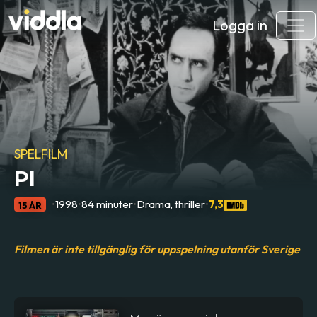
Logga in
SPELFILM
PI
•
1998
•
84 minuter
•
Drama, thriller
•
7,3
15 ÅR
Filmen är inte tillgänglig för uppspelning utanför Sverige