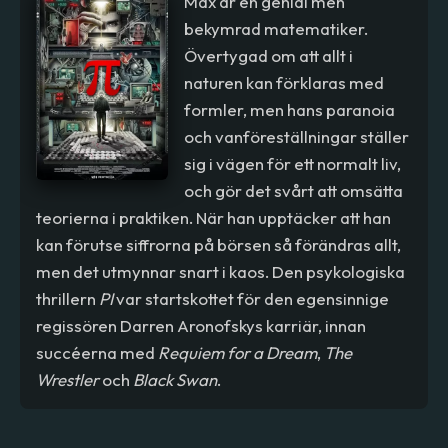
Max är en genial men
bekymrad matematiker.
Övertygad om att allt i
naturen kan förklaras med
formler, men hans paranoia
och vanföreställningar ställer
sig i vägen för ett normalt liv,
och gör det svårt att omsätta
teorierna i praktiken. När han upptäcker att han
kan förutse siffrorna på börsen så förändras allt,
men det utmynnar snart i kaos. Den psykologiska
thrillern
PI
var startskottet för den egensinnige
regissören Darren Aronofskys karriär, innan
succéerna med
Requiem for a Dream
,
The
Wrestler
och
Black Swan
.