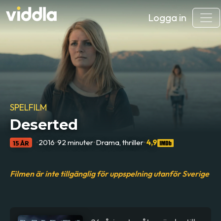
Logga in
SPELFILM
Deserted
•
2016
•
92 minuter
•
Drama, thriller
•
4,9
15 ÅR
Filmen är inte tillgänglig för uppspelning utanför Sverige