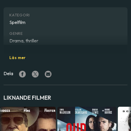
KATEGORI
Spelfilm
GENRE
Drama, thriller
REGISSÖR
Läs mer
Ashley Avis
Dela
SKÅDESPELARE
Mischa Barton
,
Jackson Davis
,
Winter Ave Zoli
LAND
LIKNANDE FILMER
USA
SPRÅK
Engelska