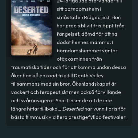
24-åriga Jae återvänder till
sitt barndomshem i
småstaden Ridgecrest. Hon
har precis blivit frisläppt från
fängelset, dömd för att ha
dödat hennes mamma. I
barndomshemmet väntar
otäcka minnen från
traumatiska tider och för att komma undan dessa
åker hon på en road trip till Death Valley
tillsammans med sin bror. Ökenlandskapet är
vackert och terapeutiskt men också förvillande
och svårnavigerat. Snart inser de att de inte
längre hittar tillbaka…
Deserted
har vunnit pris för
bästa filmmusik vid flera prestigefyllda festivaler.