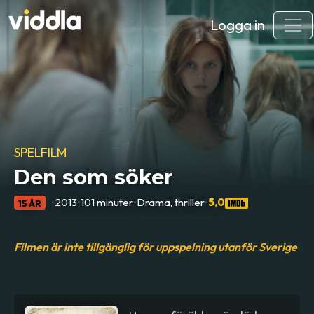
Logga in
SPELFILM
Den som söker
•
2013
•
101 minuter
•
Drama, thriller
•
5,0
15 ÅR
Filmen är inte tillgänglig för uppspelning utanför Sverige