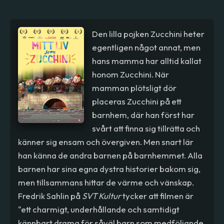
Den lilla pojken Zucchini heter
egentligen något annat, men
hans mamma har alltid kallat
honom Zucchini. När
mamman plötsligt dör
placeras Zucchini på ett
barnhem, där han först har
svårt att finna sig tillrätta och
känner sig ensam och övergiven. Men snart lär
han känna de andra barnen på barnhemmet. Alla
barnen har sina egna dystra historier bakom sig,
men tillsammans hittar de värme och vänskap.
Fredrik Sahlin på
SVT Kultur
tycker att filmen är
"ett charmigt, underhållande och samtidigt
kännbart drama för såväl barn som medföljande