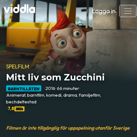
Logga in
SPELFILM
Mitt liv som Zucchini
•
2016
•
66 minuter
•
BARNTILLÅTEN
Animerat, barnfilm, komedi, drama, familjefilm,
bechdeltestad
•
7,8
Filmen är inte tillgänglig för uppspelning utanför Sverige