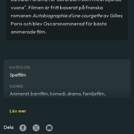
vuxna". Filmen är fritt baserat på franska
romanen
Autobiographie d’une courgette
av Gilles
Paris och blev Oscarsnominerad för bästa
animerade film.
KATEGORI
Spelfilm
GENRE
Animerat, barnfilm, komedi, drama, familjefilm,
bechdeltestad
Läs mer
REGISSÖR
Claude Barras
Dela