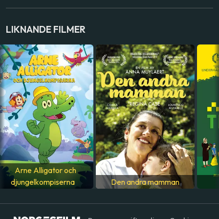
RÖSTER
Gaspard Schlatter
,
Sixtine Murat
,
Paulin Jaccoud
LIKNANDE FILMER
LAND
Frankrike
SPRÅK
Svenska
Arne Alligator och
djungelkompiserna
Den andra mamman