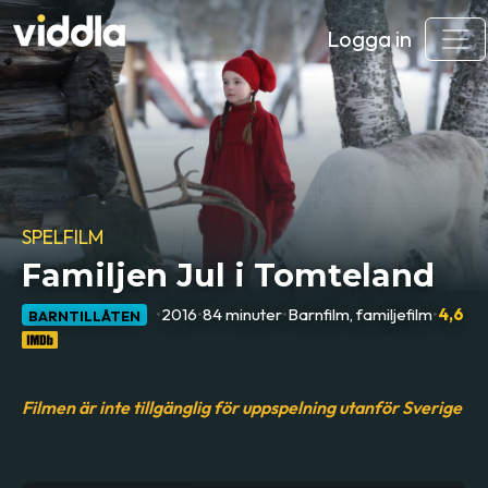
Logga in
SPELFILM
Familjen Jul i Tomteland
•
2016
•
84 minuter
•
Barnfilm, familjefilm
•
4,6
BARNTILLÅTEN
Filmen är inte tillgänglig för uppspelning utanför Sverige