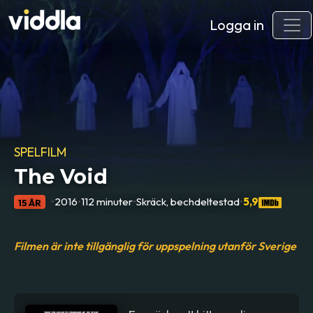
Logga in
SPELFILM
The Void
•
2016
•
112 minuter
•
Skräck, bechdeltestad
•
5,9
15 ÅR
Filmen är inte tillgänglig för uppspelning utanför Sverige