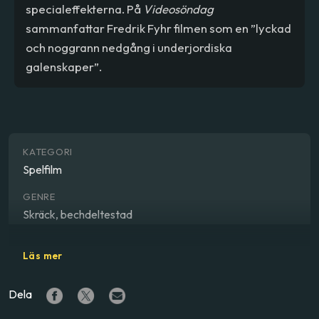
specialeffekterna. På
Videosöndag
sammanfattar Fredrik Fyhr filmen som en ”lyckad
och noggrann nedgång i underjordiska
galenskaper”.
KATEGORI
Spelfilm
GENRE
Skräck, bechdeltestad
REGISSÖR
Läs mer
Jeremy Gillespie
,
Steven Kostanski
Dela
SKÅDESPELARE
Ellen Wong
,
Kathleen Munroe