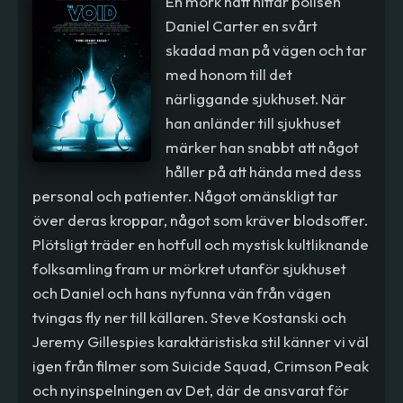
En mörk natt hittar polisen
Daniel Carter en svårt
skadad man på vägen och tar
med honom till det
närliggande sjukhuset. När
han anländer till sjukhuset
märker han snabbt att något
håller på att hända med dess
personal och patienter. Något omänskligt tar
över deras kroppar, något som kräver blodsoffer.
Plötsligt träder en hotfull och mystisk kultliknande
folksamling fram ur mörkret utanför sjukhuset
och Daniel och hans nyfunna vän från vägen
tvingas fly ner till källaren. Steve Kostanski och
Jeremy Gillespies karaktäristiska stil känner vi väl
igen från filmer som Suicide Squad, Crimson Peak
och nyinspelningen av Det, där de ansvarat för