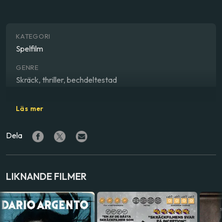
KATEGORI
Spelfilm
GENRE
Skräck, thriller, bechdeltestad
REGISSÖR
Läs mer
Dario Argento
Dela
SKÅDESPELARE
David Hemmings
,
Daria Nicolodi
,
Gabriele Lavia
LAND
LIKNANDE FILMER
Italien
SPRÅK
Italienska
,
Engelska