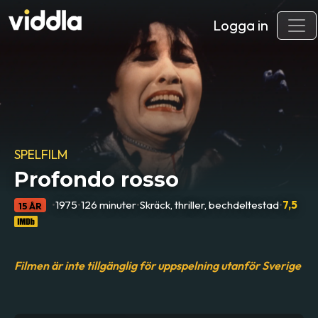
Logga in
SPELFILM
Profondo rosso
•
1975
•
126 minuter
•
Skräck, thriller, bechdeltestad
•
7,5
15 ÅR
Filmen är inte tillgänglig för uppspelning utanför Sverige