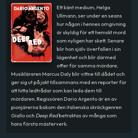
Ett känt medium, Helga
Ullmann, ser under en seans
hur någon i hennes omgivning
är skyldig för ett hemskt mord
som nyligen har skett. Senare
blir hon själv överfallen i sin
lägenhet och blir därmed
offer för samma mördare.
Musikläraren Marcus Daly blir vittne till dådet och
ger sig ut på jakt tillsammans med en reporter för
att hitta ledtrådar som kan leda dem till
mördaren. Regissören Dario Argento är en av
pionjärerna bakom den italienska skräckgenren
Giallo och
Deep Red
betraktas av många som
hans första mästerverk.