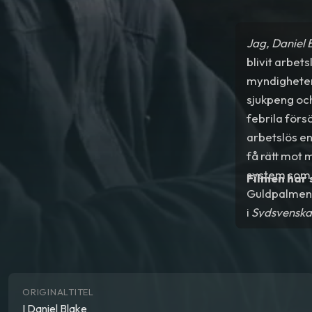
Jag, Daniel 
blivit arbet
myndigheterna
sjukpeng och
febrila försö
arbetslös e
få rätt mot
system som 
Filmen har
Guldpalmen i
i
Sydsvensk
slagfärdig."
ORIGINALTITEL
I Daniel Blake