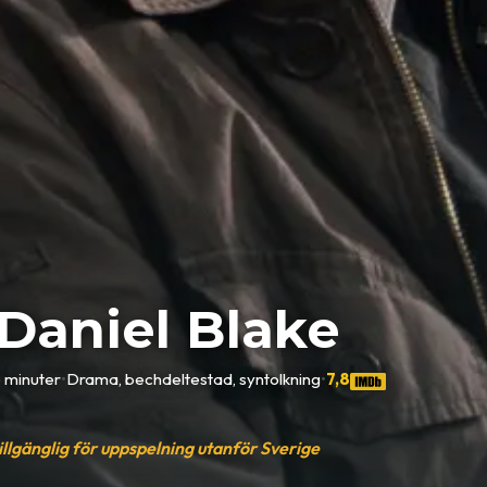
Daniel Blake
 minuter
•
Drama, bechdeltestad, syntolkning
•
7,8
tillgänglig för uppspelning utanför Sverige