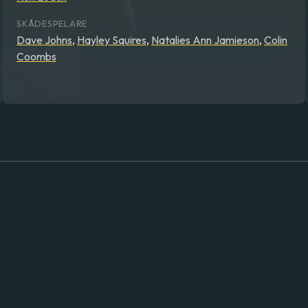
SKÅDESPELARE
Dave Johns
,
Hayley Squires
,
Natalies Ann Jamieson
,
Colin
Coombs