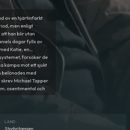
 av en hjärtinfarkt
riod, men enligt
att han blir utan
aniels dagar fylls av
s med Katie, en
systemet, försöker de
a kämpa mot ett sjukt
lm belönades med
t skrev Michael Tapper
ram, osentimental och
LAND
Storbritannien