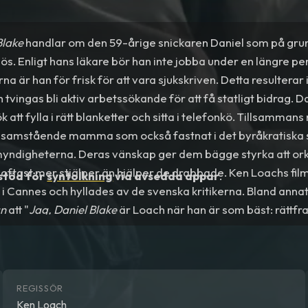
Blake
handlar om den 59-årige snickaren Daniel som på grund
slös. Enligt hans läkare bör han inte jobba under en längre pe
 är han för frisk för att vara sjukskriven. Detta resulterar i 
 tvingas bli aktiv arbetssökande för att få statligt bidrag. D
k att fylla i rätt blanketter och sitta i telefonkö. Tillsamman
nsamstående mamma som också fastnat i det byråkratiska 
 myndigheterna. Deras vänskap ger dem bägge styrka att ork
oftast mer stjälper än hjälper de drabbade. Ken Loachs fi
 stöd för
syntolkning
via avsedda appar
.
 Cannes och hyllades av de svenska kritikerna. Bland anna
an
att "
Jag, Daniel Blake
är Loach när han är som bäst: rättf
REGISSÖR
Ken Loach