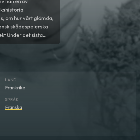
ev han en av
shistoria i
, om hur vårt glömda,
ransk skådespelerska
ekt Under det sista
älskelse och anförtror
LAND
Frankrike
SPRÅK
Franska