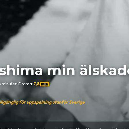
oshima min älskad
 minuter
•
Drama
•
7,8
tillgänglig för uppspelning utanför Sverige