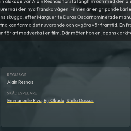
n älskade var Alain Resnais första långfilm och med den bl
urerna i den nya franska vågen. Filmen är en gripande kärlek
 skugga, efter Marguerite Duras Oscarnominerade manus
utna kan forma det nuvarande och avgöra vår framtid. En f
pan för att medverka i en film. Där möter hon en japansk arkit
 hon ska återvända till Paris utlever de en passionerad för
a livsöden.
REGISSÖR
Alain Resnais
SKÅDESPELARE
Emmanuelle Riva
,
Eiji Okada
,
Stella Dassas