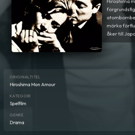
Hiroshima mi
förgrundsfig
atombombens
mörka förfl
åker till Ja
dygnet innan
varandra sin
ORIGINALTITEL
Hiroshima Mon Amour
KATEGORI
Spelfilm
GENRE
Drama