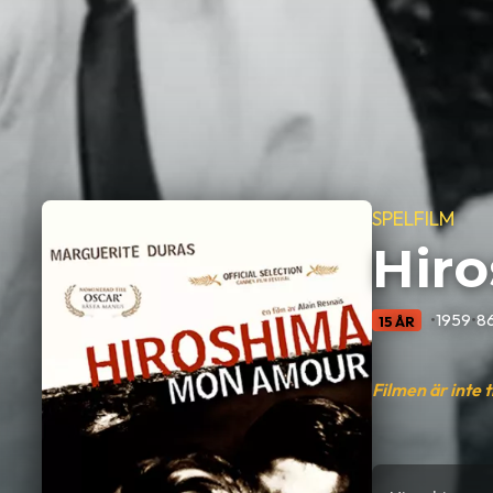
SPELFILM
Hir
•
1959
•
86
15 ÅR
Filmen är inte 