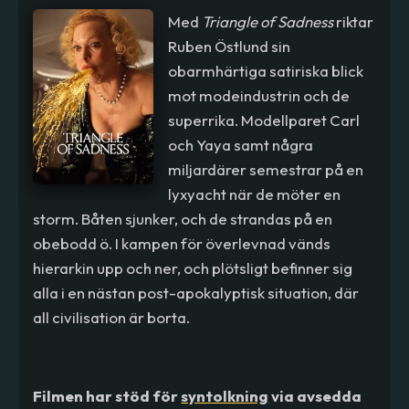
Med
Triangle of Sadness
riktar
Ruben Östlund sin
obarmhärtiga satiriska blick
mot modeindustrin och de
superrika. Modellparet Carl
och Yaya samt några
miljardärer semestrar på en
lyxyacht när de möter en
storm. Båten sjunker, och de strandas på en
obebodd ö. I kampen för överlevnad vänds
hierarkin upp och ner, och plötsligt befinner sig
alla i en nästan post-apokalyptisk situation, där
all civilisation är borta.
Filmen har stöd för
syntolkning
via avsedda