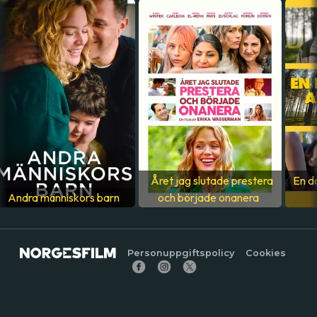
Sverige
,
USA
,
Mexiko
,
Tyskland
SPRÅK
Engelska
Året jag slutade prestera
En d
Andra människors barn
och började onanera
Personuppgiftspolicy
Cookies