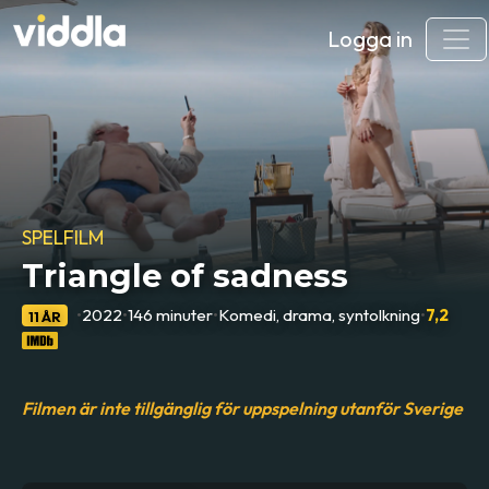
Logga in
SPELFILM
Triangle of sadness
•
2022
•
146 minuter
•
Komedi, drama, syntolkning
•
7,2
11 ÅR
Filmen är inte tillgänglig för uppspelning utanför Sverige