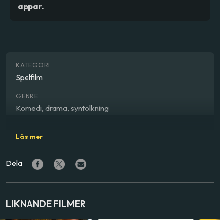
appar.
KATEGORI
Spelfilm
GENRE
Komedi, drama, syntolkning
REGISSÖR
Läs mer
Ruben Östlund
Dela
SKÅDESPELARE
Woody Harrelson
,
Harris Dickinson
,
Charlbi Dean
LAND
LIKNANDE FILMER
Danmark
,
Frankrike
,
Grekland
,
Schweiz
,
Storbritannien
,