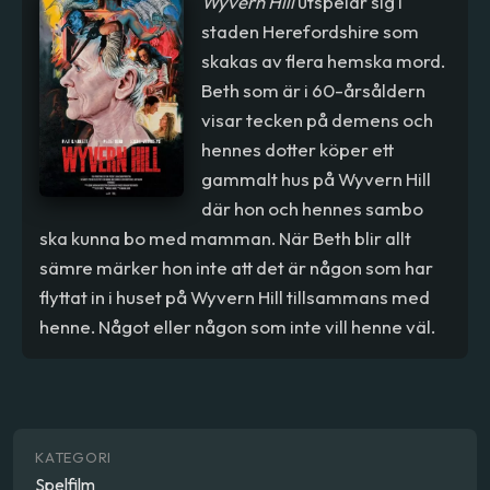
Wyvern Hill
utspelar sig i
staden Herefordshire som
skakas av flera hemska mord.
Beth som är i 60-årsåldern
visar tecken på demens och
hennes dotter köper ett
gammalt hus på Wyvern Hill
där hon och hennes sambo
ska kunna bo med mamman. När Beth blir allt
sämre märker hon inte att det är någon som har
flyttat in i huset på Wyvern Hill tillsammans med
henne. Något eller någon som inte vill henne väl.
KATEGORI
Spelfilm