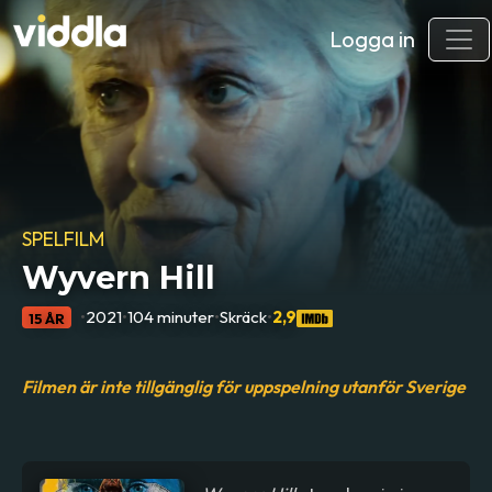
Logga in
SPELFILM
Wyvern Hill
•
2021
•
104 minuter
•
Skräck
•
2,9
15 ÅR
Filmen är inte tillgänglig för uppspelning utanför Sverige