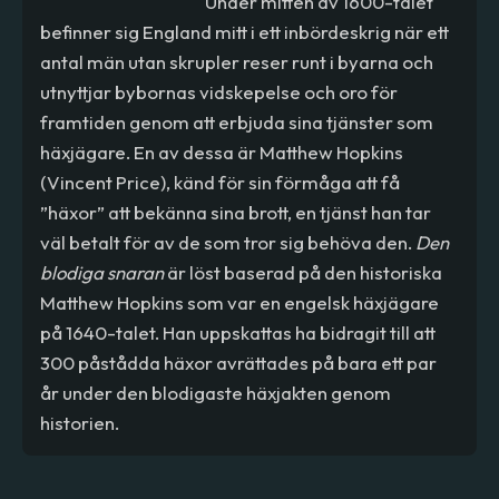
Under mitten av 1600-talet
befinner sig England mitt i ett inbördeskrig när ett
antal män utan skrupler reser runt i byarna och
utnyttjar bybornas vidskepelse och oro för
framtiden genom att erbjuda sina tjänster som
häxjägare. En av dessa är Matthew Hopkins
(Vincent Price), känd för sin förmåga att få
”häxor” att bekänna sina brott, en tjänst han tar
väl betalt för av de som tror sig behöva den.
Den
blodiga snaran
är löst baserad på den historiska
Matthew Hopkins som var en engelsk häxjägare
på 1640-talet. Han uppskattas ha bidragit till att
300 påstådda häxor avrättades på bara ett par
år under den blodigaste häxjakten genom
historien.