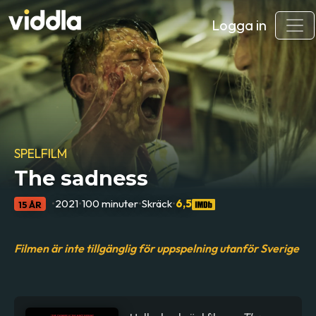
Logga in
SPELFILM
The sadness
•
2021
•
100 minuter
•
Skräck
•
6,5
15 ÅR
Filmen är inte tillgänglig för uppspelning utanför Sverige