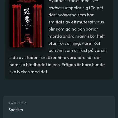
Hyllade skräckfilmen
The
sadness
utspelar sig i Taipei
där invånarna som har
smittats av ett muterat virus
blir som galna och börjar
mörda andra människor helt
utan förvarning. Paret Kat
och Jim som är fast på varsin
sida av staden försöker hitta varandra när det
hemska blodbadet inleds. Frågan är bara hur de
ska lyckas med det.
KATEGORI
Spelfilm