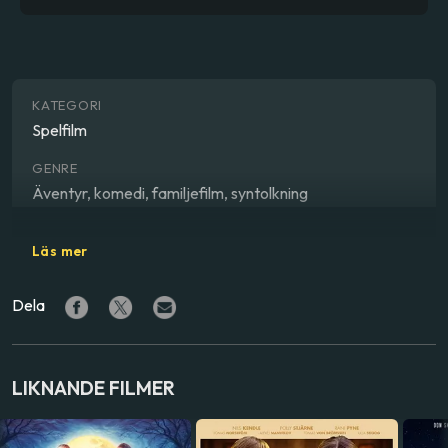
KATEGORI
Spelfilm
GENRE
Äventyr, komedi, familjefilm, syntolkning
REGISSÖR
Läs mer
Amanda Adolfsson
Dela
SKÅDESPELARE
Matilda Gross
,
Johan Rheborg
,
Marianne Mörck
,
Björn
Gustafsson
,
Lily Wahlsteen
LIKNANDE FILMER
LAND
Sverige