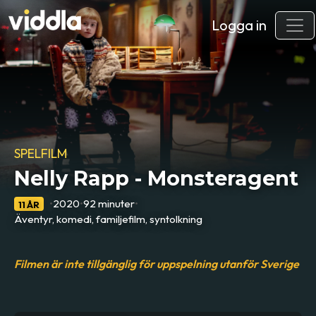
Logga in
SPELFILM
Nelly Rapp - Monsteragent
•
2020
•
92 minuter
•
11 ÅR
Äventyr, komedi, familjefilm, syntolkning
Filmen är inte tillgänglig för uppspelning utanför Sverige