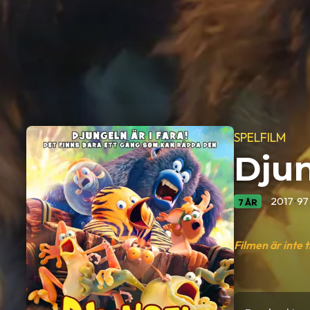
SPELFILM
Dju
•
2017
•
97
7 ÅR
Filmen är inte 