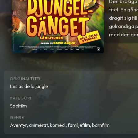
Den brokiga
titel. En gå
dragit sig t
gulrandiga 
med den gam
koalans plan 
som konstate
ORIGINALTITEL
Les as de la jungle
KATEGORI
Spelfilm
GENRE
Äventyr, animerat, komedi, familjefilm, barnfilm