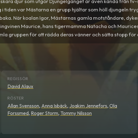
 skara djur som utgör Djungelgänget är även kända från t
ng i tiden var Mästarna en grupp hjältar som höll djungeln tr
illbaka. När koalan Igor, Mästarnas gamla motståndare, dyk
pingvinen Maurice, hans tigermamma Natacha och Maurices 
la gruppen för att rädda deras vänner och sätta stopp för
att utrota hela djungeln. I
Aftonbladet
får filmen betyget 3 
rar att det är ”full fart och underhållande slapstick och repl
REGISSÖR
David Alaux
RÖSTER
Allan Svensson
,
Anna Isbäck
,
Joakim Jennefors
,
Ola
Forssmed
,
Roger Storm
,
Tommy Nilsson