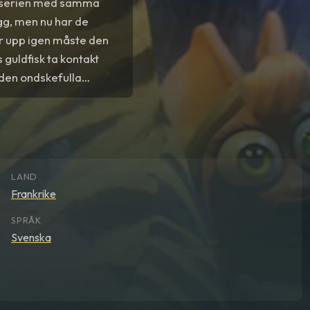
v-serien med samma
ygg, men nu har de
er upp igen måste den
guldfisk ta kontakt
 den ondskefulla
av 5 av Jens Peterson
iker.”
LAND
Frankrike
SPRÅK
Svenska