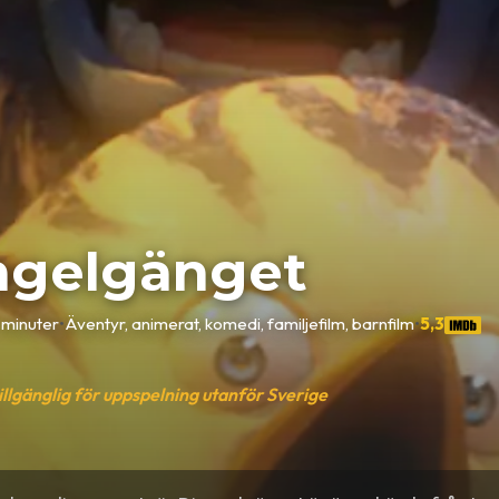
ngelgänget
 minuter
•
Äventyr, animerat, komedi, familjefilm, barnfilm
•
5,3
tillgänglig för uppspelning utanför Sverige