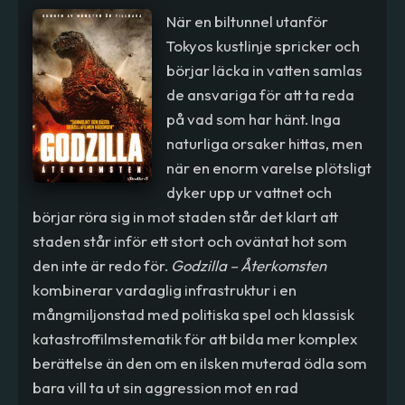
När en biltunnel utanför
Tokyos kustlinje spricker och
börjar läcka in vatten samlas
de ansvariga för att ta reda
på vad som har hänt. Inga
naturliga orsaker hittas, men
när en enorm varelse plötsligt
dyker upp ur vattnet och
börjar röra sig in mot staden står det klart att
staden står inför ett stort och oväntat hot som
den inte är redo för.
Godzilla – Återkomsten
kombinerar vardaglig infrastruktur i en
mångmiljonstad med politiska spel och klassisk
katastroffilmstematik för att bilda mer komplex
berättelse än den om en ilsken muterad ödla som
bara vill ta ut sin aggression mot en rad