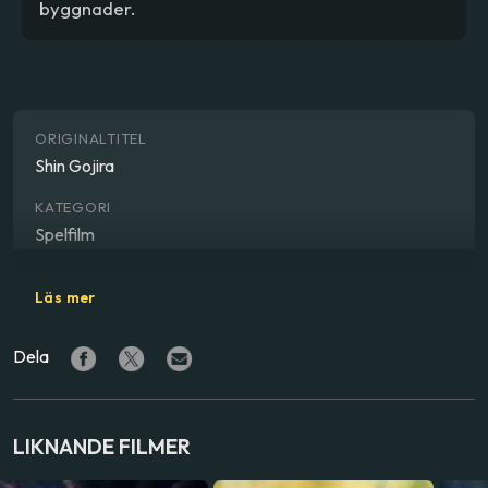
byggnader.
ORIGINALTITEL
Shin Gojira
KATEGORI
Spelfilm
GENRE
Läs mer
Action, drama, sci-fi, skräck, äventyr
Dela
REGISSÖR
Hideaki Anno
,
Shinji Higuchi
SKÅDESPELARE
LIKNANDE FILMER
Hiroki Hasegawa
,
Yutaka Takenouchi
,
Satomi Ishihara