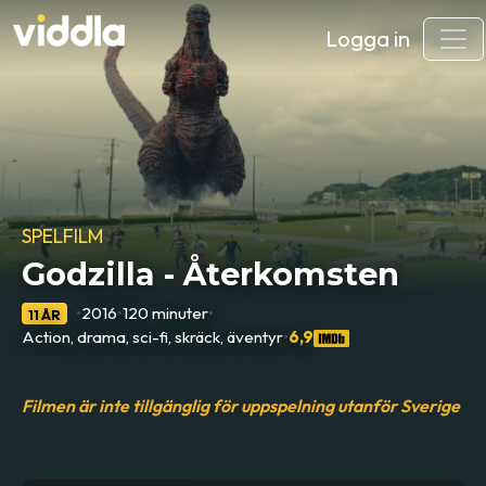
Logga in
SPELFILM
Godzilla - Återkomsten
•
2016
•
120 minuter
•
11 ÅR
Action, drama, sci-fi, skräck, äventyr
•
6,9
Filmen är inte tillgänglig för uppspelning utanför Sverige