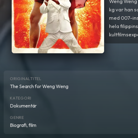
Weng Weng v
kg var han s
med 007-ins
hela filippi
kultfilmsexp
turer kring 
för Leavold 
ORIGINALTITEL
The Search for Weng Weng
KATEGORI
Dokumentär
GENRE
Biografi, film