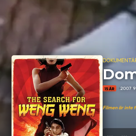
DOKUMENTÄ
Dom
•
2007
•
9
15 ÅR
Filmen är inte 