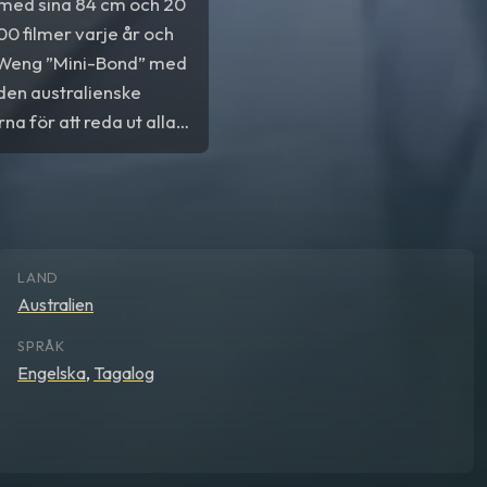
 med sina 84 cm och 20
00 filmer varje år och
Weng ”Mini-Bond” med
 den australienske
a för att reda ut alla
shistoria och som bl.a.
LAND
Australien
SPRÅK
Engelska
,
Tagalog