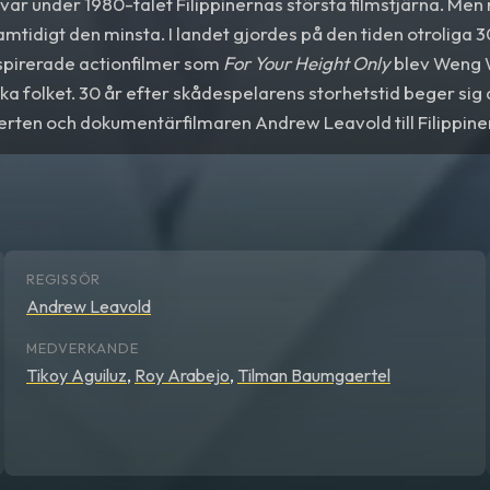
ar under 1980-talet Filippinernas största filmstjärna. Men
amtidigt den minsta. I landet gjordes på den tiden otroliga 3
pirerade actionfilmer som
For Your Height Only
blev Weng 
nska folket. 30 år efter skådespelarens storhetstid beger sig
erten och dokumentärfilmaren Andrew Leavold till Filippinern
Weng Weng. Det blir en resa som tecknar en fascinerande liv
till den fruktade diktatorn Marcos änka…
REGISSÖR
Andrew Leavold
MEDVERKANDE
Tikoy Aguiluz
,
Roy Arabejo
,
Tilman Baumgaertel