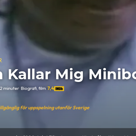
R
 Kallar Mig Minib
2 minuter
•
Biografi, film
•
7,4
tillgänglig för uppspelning utanför Sverige