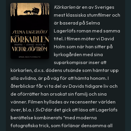
Körkarlen
är en av Sveriges
mest klassiska stumfilmer och
är baserad på Selma
Lagerlöfs roman med samma
titel. I filmen möter vi David
Holm som när han sitter på
kyrkogården med sina
suparkompisar inser att
körkarlen, d.v.s. dödens utsände som hämtar upp
alla avlidna, är på väg för att hämta honom. I
återblickar får vi ta del av Davids tidigare liv och
de oförrätter han orsakat sin familj och sina
vänner. Filmen hyllades av recensenter världen
över, bl.a. i
SvD
där det gick att läsa att Lagerlöfs
berättelse kombinerats ”med moderna
fotografiska trick, som förlänar densamma all