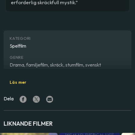
erforderlig skräckfull mystik.”
KATEGORI
Spelfilm
GENRE
Drama, familjefilm, skräck, stumfilm, svenskt
REGISSÖR
Läs mer
Victor Sjöström
,
Hilda Borgström
,
Tore Svennberg
Dela
LAND
Sverige
LIKNANDE FILMER