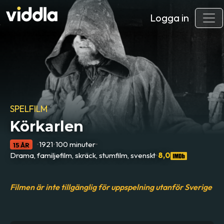
Logga in
SPELFILM
Körkarlen
•
1921
•
100 minuter
•
15 ÅR
Drama, familjefilm, skräck, stumfilm, svenskt
•
8,0
Filmen är inte tillgänglig för uppspelning utanför Sverige