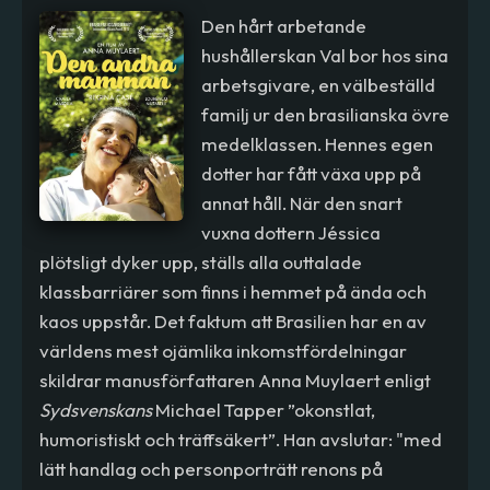
Den hårt arbetande
hushållerskan Val bor hos sina
arbetsgivare, en välbeställd
familj ur den brasilianska övre
medelklassen. Hennes egen
dotter har fått växa upp på
annat håll. När den snart
vuxna dottern Jéssica
plötsligt dyker upp, ställs alla outtalade
klassbarriärer som finns i hemmet på ända och
kaos uppstår. Det faktum att Brasilien har en av
världens mest ojämlika inkomstfördelningar
skildrar manusförfattaren Anna Muylaert enligt
Sydsvenskans
Michael Tapper ”okonstlat,
humoristiskt och träffsäkert”. Han avslutar: "med
lätt handlag och personporträtt renons på