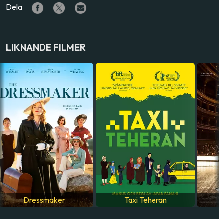
Dela
SKÅDESPELARE
Regina Casé
,
Helena Albergaria
,
Michel Joelsas
LAND
LIKNANDE FILMER
Brasilien
SPRÅK
Portugisiska
Dressmaker
Taxi Teheran