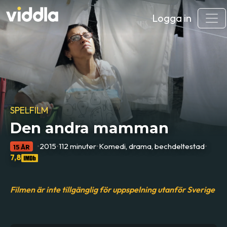
Logga in
SPELFILM
Den andra mamman
•
2015
•
112 minuter
•
Komedi, drama, bechdeltestad
•
15 ÅR
7,8
Filmen är inte tillgänglig för uppspelning utanför Sverige