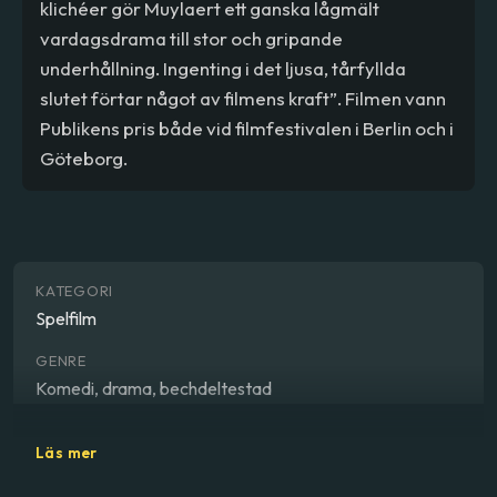
klichéer gör Muylaert ett ganska lågmält
vardagsdrama till stor och gripande
underhållning. Ingenting i det ljusa, tårfyllda
slutet förtar något av filmens kraft”. Filmen vann
Publikens pris både vid filmfestivalen i Berlin och i
Göteborg.
KATEGORI
Spelfilm
GENRE
Komedi, drama, bechdeltestad
REGISSÖR
Läs mer
Anna Muylaert