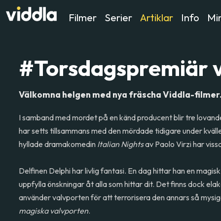
Filmer
Serier
Artiklar
Info
Min
#Torsdagspremiär v
Välkomna helgen med nya fräscha Viddla-filmer
I samband med mordet på en känd producent blir tre lovan
har setts tillsammans med den mördade tidigare under kväll
hyllade dramakomedin
Italian Nights
av Paolo Virzi har vissa
Delfinen Delphi har livlig fantasi. En dag hittar han en magi
uppfylla önskningar åt alla som hittar dit. Det finns dock el
använder valvporten för att terrorisera den annars så mysig
magiska valvporten
.