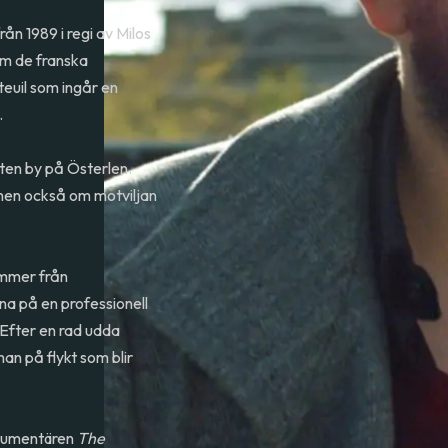
rån 1989 i regi av Milos
om de franska
euil som ingår en
.
liten by på Österlen.
men också om motviljan
ymmer från
äna på en professionell
 Efter en rad udda
an på flykt som blir
okumentären
The