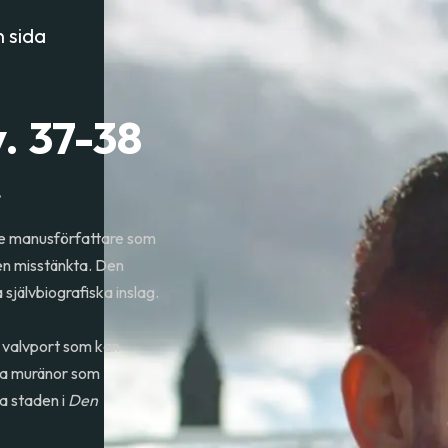
 sida
. 37-38
.
de manusförfattare som
en misstänkta. Den
 självbiografiska inslag.
sk valvport som kan
aka muränor som
a staden i
Den