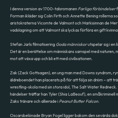
I denna version av 1700-talsromanen
Farliga förbindelser
f
Forman ikläder sig Colin Firth och Annette Bening rollerna s
aristokraterna Vicomte de Valmont och Markisinnan de Mert
vadslagning om att Valmont ska lyckas förföra en gift kvinna
Stefan Jarls filmatisering
Goda människor
utspelar sig i en 
Det är en berättelse om människans samspel med naturen, 
mot att växa upp och bli ett med civilisationen.
Zak (Zack Gottsagen), en ung man med Downs syndrom, r
äldreboendet han placerats på för att följa sin dröm – att tr
wrestling-skola med sin stora idol, The Salt Water Redneck.
händelser träffar han Tyler (Shia LaBeouf), en småkriminell m
Zaks tränare och allierade i
Peanut Butter Falcon
.
Oscarsbelönade Bryan Fogel ligger bakom den sevärda d