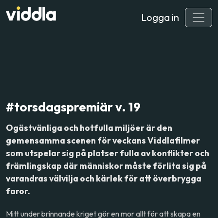
Logga in
#torsdagspremiär v. 19
Ogästvänliga och hotfulla miljöer är den
gemensamma scenen för veckans Viddlafilmer
som utspelar sig på platser fulla av konflikter och
främlingskap där människor måste förlita sig på
varandras välvilja och kärlek för att överbrygga
faror.
Mitt under brinnande kriget gör en mor allt för att skapa en