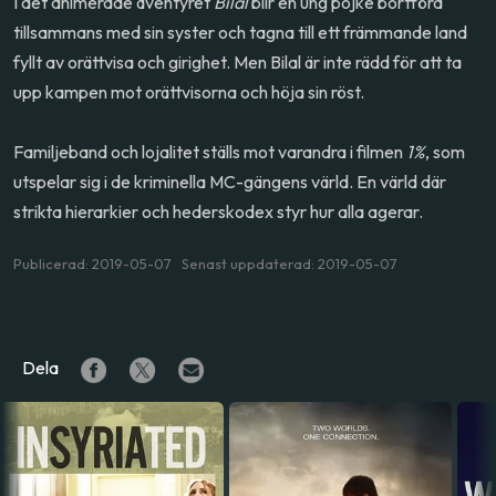
I det animerade äventyret
Bilal
blir en ung pojke bortförd
tillsammans med sin syster och tagna till ett främmande land
fyllt av orättvisa och girighet. Men Bilal är inte rädd för att ta
upp kampen mot orättvisorna och höja sin röst.
Familjeband och lojalitet ställs mot varandra i filmen
1%
, som
utspelar sig i de kriminella MC-gängens värld. En värld där
strikta hierarkier och hederskodex styr hur alla agerar.
Publicerad: 2019-05-07 Senast uppdaterad: 2019-05-07
Dela