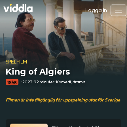
Logga in
SPELFILM
King of Algiers
•
2023
•
92 minuter
•
Komedi, drama
15 ÅR
Filmen är inte tillgänglig för uppspelning utanför Sverige