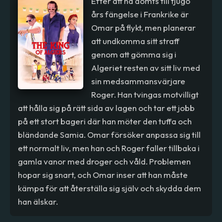
Efter att ha dömts till tjugo
års fängelse i Frankrike är
Omar på flykt, men planerar
att undkomma sitt straff
genom att gömma sig i
Algeriet resten av sitt liv med
sin medsammansvärjare
Roger. Han tvingas motvilligt
att hålla sig på rätt sida av lagen och tar ett jobb
på ett stort bageri där han möter den tuffa och
bländande Samia. Omar försöker anpassa sig till
ett normalt liv, men han och Roger faller tillbaka i
gamla vanor med droger och våld. Problemen
hopar sig snart, och Omar inser att han måste
kämpa för att återställa sig själv och skydda dem
han älskar.