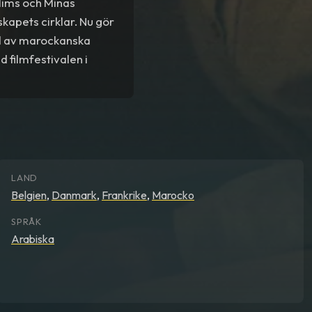
alims och Minas
nskapets cirklar. Nu gör
ad av marockanska
 filmfestivalen i
LAND
Belgien
,
Danmark
,
Frankrike
,
Marocko
SPRÅK
Arabiska