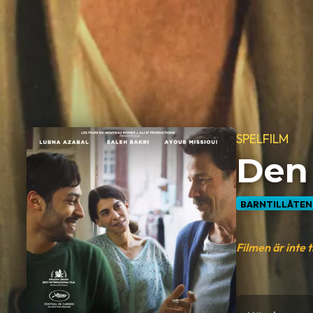
SPELFILM
Den 
BARNTILLÅTEN
Filmen är inte 