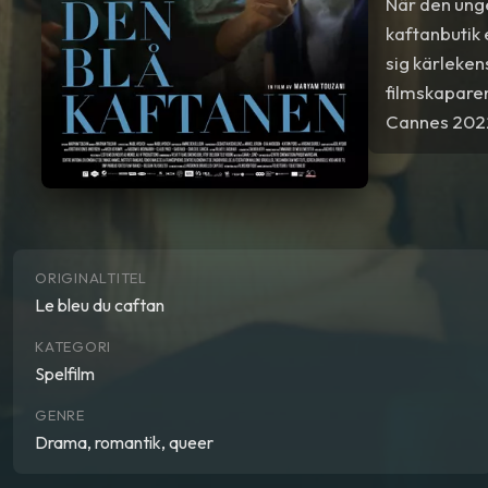
När den unge
kaftanbutik e
sig kärleken
filmskaparen
Cannes 202
ORIGINALTITEL
Le bleu du caftan
KATEGORI
Spelfilm
GENRE
Drama, romantik, queer