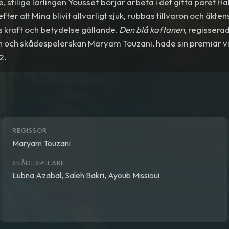
, stilige lärlingen Youssef börjar arbeta i det gifta paret H
fter att Mina blivit allvarligt sjuk, rubbas tillvaron och äkte
s kraft och betydelse gällande.
Den blå kaftanen
, regisser
 och skådespelerskan Maryam Touzani, hade sin premiär vid
2.
REGISSÖR
Maryam Touzani
SKÅDESPELARE
Lubna Azabal
,
Saleh Bakri
,
Ayoub Missioui