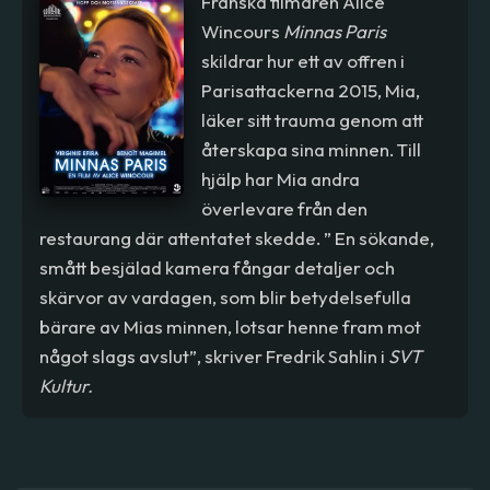
Franska filmaren Alice
Wincours
Minnas Paris
skildrar hur ett av offren i
Parisattackerna 2015, Mia,
läker sitt trauma genom att
återskapa sina minnen. Till
hjälp har Mia andra
överlevare från den
restaurang där attentatet skedde. ” En sökande,
smått besjälad kamera fångar detaljer och
skärvor av vardagen, som blir betydelsefulla
bärare av Mias minnen, lotsar henne fram mot
något slags avslut”, skriver Fredrik Sahlin i
SVT
Kultur.