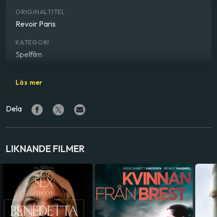
ORIGINALTITEL
Revoir Paris
KATEGORI
Spelfilm
GENRE
Läs mer
Drama
Dela
REGISSÖR
Alice Winocour
SKÅDESPELARE
LIKNANDE FILMER
Virginie Efira
,
Benoît Magimel
,
Grégoire Colin
,
Maya
Sansa
LAND
Frankrike